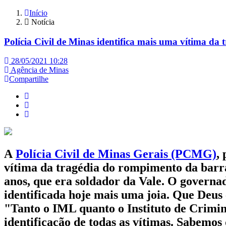
Início
Notícia
Polícia Civil de Minas identifica mais uma vítima d
28/05/2021 10:28
Agência de Minas
Compartilhe
A
Polícia Civil de Minas Gerais (PCMG)
,
vítima da tragédia do rompimento da bar
anos, que era soldador da Vale. O governa
identificada hoje mais uma joia. Que Deus 
"Tanto o IML quanto o Instituto de Crimin
identificação de todas as vítimas. Sabemos 