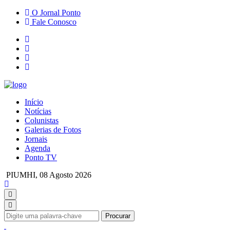
O Jornal Ponto
Fale Conosco
Início
Notícias
Colunistas
Galerias de Fotos
Jornais
Agenda
Ponto TV
PIUMHI,
08 Agosto 2026
Procurar