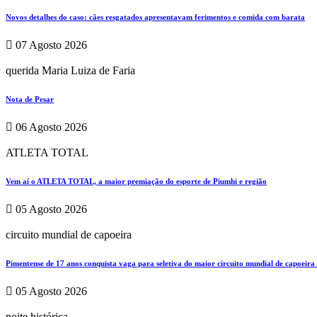
Novos detalhes do caso: cães resgatados apresentavam ferimentos e comida com barata
07 Agosto 2026
querida Maria Luiza de Faria
Nota de Pesar
06 Agosto 2026
ATLETA TOTAL
Vem aí o ATLETA TOTAL, a maior premiação do esporte de Piumhi e região
05 Agosto 2026
circuito mundial de capoeira
Pimentense de 17 anos conquista vaga para seletiva do maior circuito mundial de capoeira
05 Agosto 2026
noite histórica