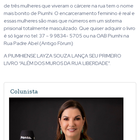
de três mulheres que viveram o cárcere na rua tem o nome
mais bonito de Piumhi. O encarceramento feminino é real e
essas mulheres são mais que números em um sistema
prisional totalmente masculizado. Que quiser adquirir o livro
é só ligar no tel: 37 – 9 9834- 5705 ou na OAB Piumhi na
Rua Padre Abel (Antigo Fórum)
A PIUMHIENSE LAYZA SOUZA LANÇA SEU PRIMEIRO
LIVRO “ALÉM DOS MUROS DA RUA LIBERDADE”.
Colunista