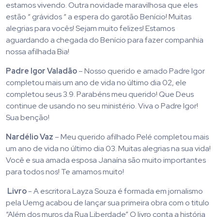
estamos vivendo. Outra novidade maravilhosa que eles
estão “ grávidos “ a espera do garotão Benício! Muitas
alegrias para vocês! Sejam muito felizes! Estamos
aguardando a chegada do Benício para fazer companhia
nossa afilhada Bia!
Padre Igor Valadão
– Nosso querido e amado Padre Igor
completou mais um ano de vida no último dia 02, ele
completou seus 3.9. Parabéns meu querido! Que Deus
continue de usando no seu ministério. Viva o Padre Igor!
Sua benção!
Nardélio Vaz
– Meu querido afilhado Pelé completou mais
um ano de vida no último dia 03. Muitas alegrias na sua vida!
Você e sua amada esposa Janaína são muito importantes
para todos nos! Te amamos muito!
Livro
- A escritora Layza Souza é formada em jornalismo
pela Uemg acabou de lançar sua primeira obra com o titulo
“Além dos muros da Rua Liberdade” O livro conta a história