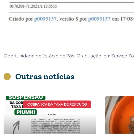
Oportunidade de Estágio de Pós-Graduação, em Serviço Soci
Outras notícias
DUOS
NOVOS DETALHES DO CASO