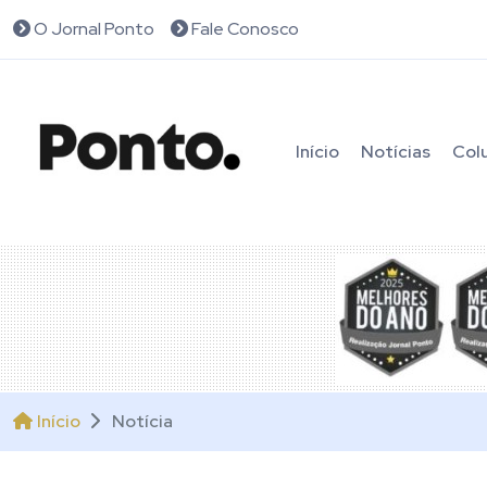
O Jornal Ponto
Fale Conosco
Início
Notícias
Col
Início
Notícia