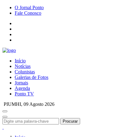
O Jornal Ponto
Fale Conosco
Início
Notícias
Colunistas
Galerias de Fotos
Jornais
Agenda
Ponto TV
PIUMHI,
09 Agosto 2026
Procurar