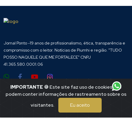
Jornal Ponto -19 anos de profissionalismo, ética, transparência e
compromisso com o leitor. Notícias de Piumhi e região. "TUDO
POSSO NAQUELE QUE ME FORTALECE" CNPJ
41.365.580.0001.06
IMPORTANTE
🍪 Este site faz uso de cookies que
Endereço
podem conter informações de rastreamento sobre os
Praça Tuiti, 167
visitantes.
Eu aceito
Centro
Piumhi / mgMMmg
(37)99197-7625