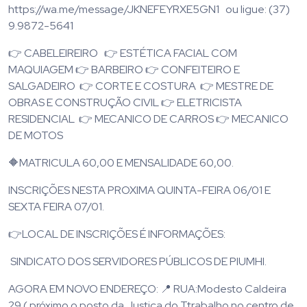
https://wa.me/message/JKNEFEYRXE5GN1 ou ligue: (37)
9.9872-5641
👉 CABELEIREIRO 👉 ESTÉTICA FACIAL COM
MAQUIAGEM 👉 BARBEIRO 👉 CONFEITEIRO E
SALGADEIRO 👉 CORTE E COSTURA 👉 MESTRE DE
OBRAS E CONSTRUÇÃO CIVIL 👉 ELETRICISTA
RESIDENCIAL 👉 MECANICO DE CARROS 👉 MECANICO
DE MOTOS
🔶MATRICULA 60,00 E MENSALIDADE 60,00.
INSCRIÇÕES NESTA PROXIMA QUINTA-FEIRA 06/01 E
SEXTA FEIRA 07/01.
👉LOCAL DE INSCRIÇÕES É INFORMAÇÕES:
SINDICATO DOS SERVIDORES PÚBLICOS DE PIUMHI.
AGORA EM NOVO ENDEREÇO: 📍 RUA:Modesto Caldeira
29 ( próximo o posto da Justiça do Ttrabalho no centro de