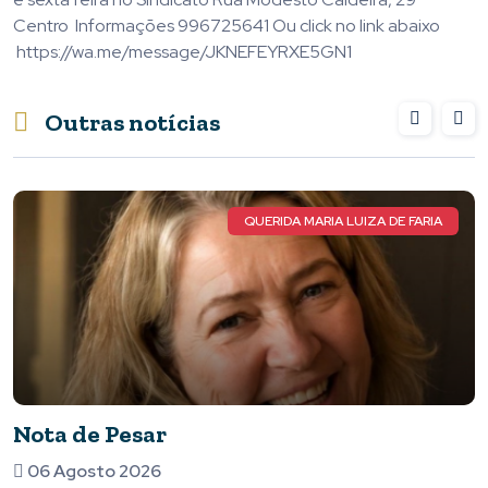
Centro Informações 996725641 Ou click no link abaixo
https://wa.me/message/JKNEFEYRXE5GN1
Outras notícias
LUIZA DE FARIA
Vem aí o ATLETA TOTAL, a ma
premiação do esporte de Pium