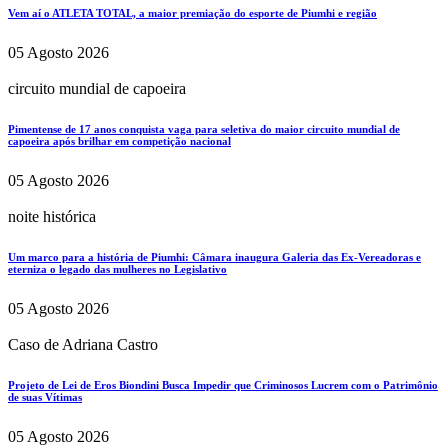
Vem aí o ATLETA TOTAL, a maior premiação do esporte de Piumhi e região
05 Agosto 2026
circuito mundial de capoeira
Pimentense de 17 anos conquista vaga para seletiva do maior circuito mundial de
capoeira após brilhar em competição nacional
05 Agosto 2026
noite histórica
Um marco para a história de Piumhi: Câmara inaugura Galeria das Ex-Vereadoras e
eterniza o legado das mulheres no Legislativo
05 Agosto 2026
Caso de Adriana Castro
Projeto de Lei de Eros Biondini Busca Impedir que Criminosos Lucrem com o Patrimônio
de suas Vítimas
05 Agosto 2026