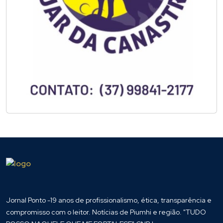
Jornal Ponto -19 anos de profissionalismo, ética, transparência e
compromisso com o leitor. Notícias de Piumhi e região. "TUDO