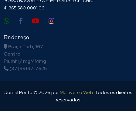
POSSO NAQUELE QUE ME FORTALECE" CNPJ
41.365.580.0001.06
Endereço
Praça Tuiti, 167
Centro
Piumhi / mgMMmg
(37)99197-7625
Jornal Ponto ©
2026
por
Multiverso Web
. Todos os direitos
reservados