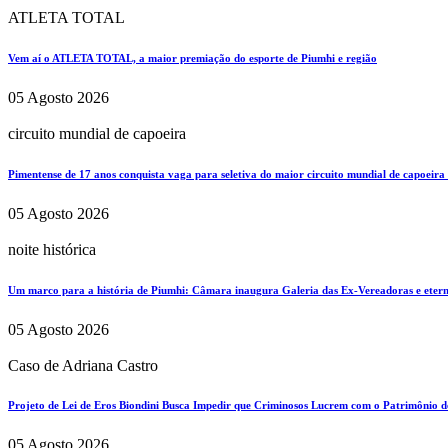
ATLETA TOTAL
Vem aí o ATLETA TOTAL, a maior premiação do esporte de Piumhi e região
05 Agosto 2026
circuito mundial de capoeira
Pimentense de 17 anos conquista vaga para seletiva do maior circuito mundial de capoeira
05 Agosto 2026
noite histórica
Um marco para a história de Piumhi: Câmara inaugura Galeria das Ex-Vereadoras e eterni
05 Agosto 2026
Caso de Adriana Castro
Projeto de Lei de Eros Biondini Busca Impedir que Criminosos Lucrem com o Patrimônio d
05 Agosto 2026