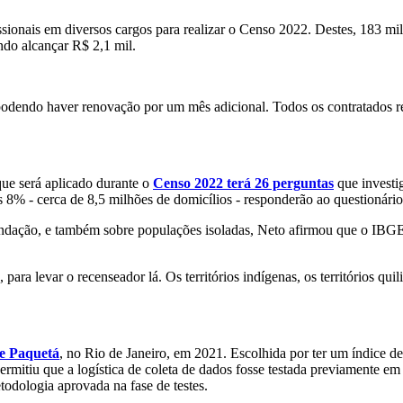
ofissionais em diversos cargos para realizar o Censo 2022. Destes, 183 m
do alcançar R$ 2,1 mil.
podendo haver renovação por um mês adicional. Todos os contratados rec
ue será aplicado durante o
Censo 2022 terá 26 perguntas
que investig
s 8% - cerca de 8,5 milhões de domicílios - responderão ao questionário
dação, e também sobre populações isoladas, Neto afirmou que o IBGE 
ra levar o recenseador lá. Os territórios indígenas, os territórios quil
de Paquetá
, no Rio de Janeiro, em 2021. Escolhida por ter um índice 
rmitiu que a logística de coleta de dados fosse testada previamente em 
odologia aprovada na fase de testes.