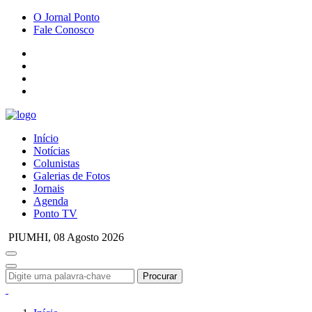
O Jornal Ponto
Fale Conosco
Início
Notícias
Colunistas
Galerias de Fotos
Jornais
Agenda
Ponto TV
PIUMHI,
08 Agosto 2026
Procurar