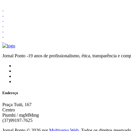
Jornal Ponto -19 anos de profissionalismo, ética, transparênc
Endereço
Praça Tuiti, 167
Centro
Piumhi / mgMMmg
(37)99197-7625
Jornal Ponto ©
2026
por
Multiverso Web
. Todos os direitos reservad