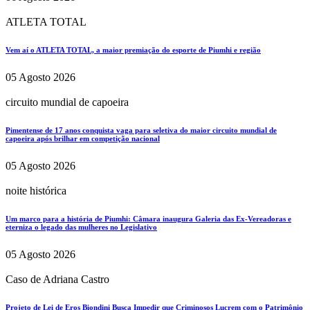
ATLETA TOTAL
Vem aí o ATLETA TOTAL, a maior premiação do esporte de Piumhi e região
05 Agosto 2026
circuito mundial de capoeira
Pimentense de 17 anos conquista vaga para seletiva do maior circuito mundial de
capoeira após brilhar em competição nacional
05 Agosto 2026
noite histórica
Um marco para a história de Piumhi: Câmara inaugura Galeria das Ex-Vereadoras e
eterniza o legado das mulheres no Legislativo
05 Agosto 2026
Caso de Adriana Castro
Projeto de Lei de Eros Biondini Busca Impedir que Criminosos Lucrem com o Patrimônio