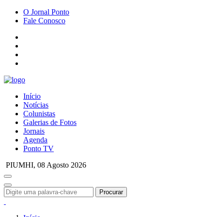
O Jornal Ponto
Fale Conosco
Início
Notícias
Colunistas
Galerias de Fotos
Jornais
Agenda
Ponto TV
PIUMHI,
08 Agosto 2026
Procurar