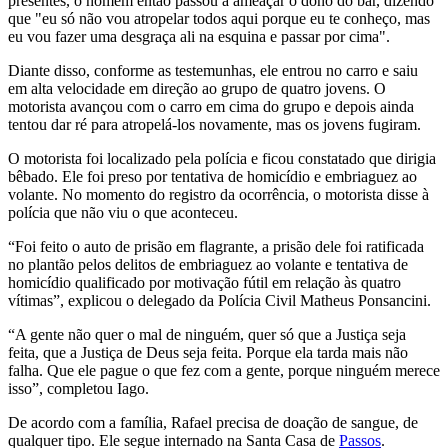
presentes, o homem então passou a ameaçar o dono do bar, dizendo
que "eu só não vou atropelar todos aqui porque eu te conheço, mas
eu vou fazer uma desgraça ali na esquina e passar por cima".
Diante disso, conforme as testemunhas, ele entrou no carro e saiu
em alta velocidade em direção ao grupo de quatro jovens. O
motorista avançou com o carro em cima do grupo e depois ainda
tentou dar ré para atropelá-los novamente, mas os jovens fugiram.
O motorista foi localizado pela polícia e ficou constatado que dirigia
bêbado. Ele foi preso por tentativa de homicídio e embriaguez ao
volante. No momento do registro da ocorrência, o motorista disse à
polícia que não viu o que aconteceu.
“Foi feito o auto de prisão em flagrante, a prisão dele foi ratificada
no plantão pelos delitos de embriaguez ao volante e tentativa de
homicídio qualificado por motivação fútil em relação às quatro
vítimas”, explicou o delegado da Polícia Civil Matheus Ponsancini.
“A gente não quer o mal de ninguém, quer só que a Justiça seja
feita, que a Justiça de Deus seja feita. Porque ela tarda mais não
falha. Que ele pague o que fez com a gente, porque ninguém merece
isso”, completou Iago.
De acordo com a família, Rafael precisa de doação de sangue, de
qualquer tipo. Ele segue internado na Santa Casa de
Passos
.