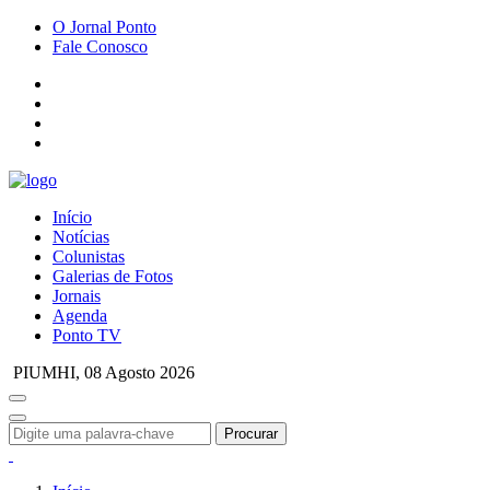
O Jornal Ponto
Fale Conosco
Início
Notícias
Colunistas
Galerias de Fotos
Jornais
Agenda
Ponto TV
PIUMHI,
08 Agosto 2026
Procurar