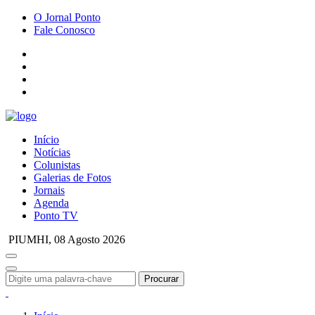
O Jornal Ponto
Fale Conosco
Início
Notícias
Colunistas
Galerias de Fotos
Jornais
Agenda
Ponto TV
PIUMHI,
08 Agosto 2026
Procurar