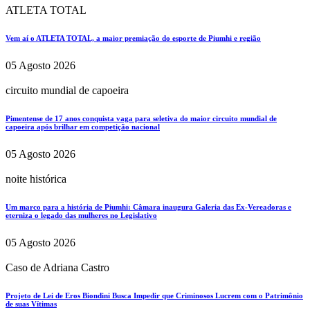
ATLETA TOTAL
Vem aí o ATLETA TOTAL, a maior premiação do esporte de Piumhi e região
05 Agosto 2026
circuito mundial de capoeira
Pimentense de 17 anos conquista vaga para seletiva do maior circuito mundial de
capoeira após brilhar em competição nacional
05 Agosto 2026
noite histórica
Um marco para a história de Piumhi: Câmara inaugura Galeria das Ex-Vereadoras e
eterniza o legado das mulheres no Legislativo
05 Agosto 2026
Caso de Adriana Castro
Projeto de Lei de Eros Biondini Busca Impedir que Criminosos Lucrem com o Patrimônio
de suas Vítimas