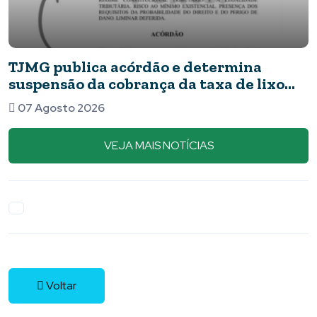
ca acórdão e determina
Novos deta
a cobrança da taxa de lixo
apresentav
barata
26
07 Agosto 2
VEJA MAIS NOTÍCIAS
Voltar