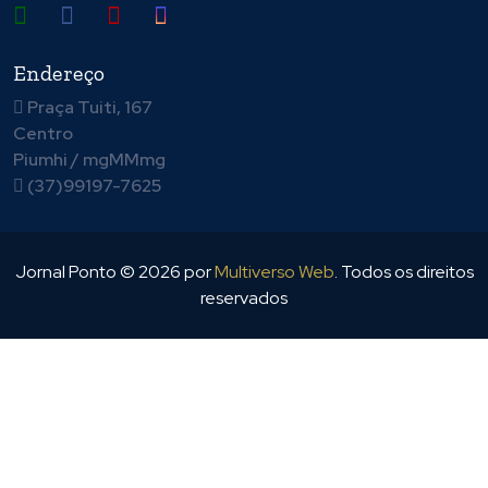
Endereço
Praça Tuiti, 167
Centro
Piumhi / mgMMmg
(37)99197-7625
Jornal Ponto ©
2026
por
Multiverso Web
. Todos os direitos
reservados