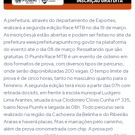
A prefeitura, através do departamento de Esportes,
realizará a segunda edição Race MTB no dia 19 de março.
As inscrições já estão abertas e podem ser feitas no site da
prefeitura www.prefeiturapiumhi.mg.gov.br na plataforma
do evento até o dia 08 de março. Ressaltando que são
gratuitas. O Piumhi Race MTB é um evento de ciclismo em
dois formatos de prova, com diversos tipos de percurso,
onde serão disponibilizadas 200 vagas. O tempo limite da
prova é de cinco horas, tanto no masculino quanto para o
feminino. A segunda edição terá início a partir das 07h com
retirada dos kits, em frente à escola municipal Ludgero
Lima Arantes, situada à rua Clodomiro Clóvis Cunha nº 335,
bairro Nova Piumhi e largada às 08h. Todo percurso será
realizado na região da Cachoeira da Belinha e do Ribeirão
Araras e haverá placas, fitas e marcações pelo caminho,
além de prova cronometrada com chip. A prova pró