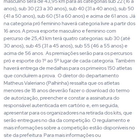
masculino será de 43,95 km para as categorias sub 22 (16 a
anos), sub 30 (23 a 30 anos), sub 40 (31 a 40 anos), sub 50
(41 a 50 anos), sub 60 (51 a 60 anos) e acima de 61 anos. Já
na categoria pró feminino haverá categoria livre a partir dos
16 anos. A prova esporte masculino e feminino com
percurso de 25,43 km terá quatro categorias: sub 30 (até
30 anos), sub 45 (31 a 45 anos), sub 55 (46 a 55 anos) e
acima de 56 anos. As premiações serão para os percursos
pró e esporte do 1º ao 5º lugar de cada categoria. Também
haverá entrega de medalhas para os primeiros 150 atletas
que concluírem a prova. O diretor do departamento
Matheus Valeriano (Palhinha) ressalta que os atletas
menores de 18 anos deverão fazer o download do termo
de autorização, preencher e constar a assinatura do
responsável autenticada em cartório e, em seguida,
apresentar para os organizadores na retirada dos kits, que
serão entregues no dia da competição. O regulamento e
mais informações sobre a competição estão disponíveis no
site da prefeitura. Para mais informações ou