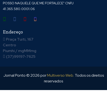
POSSO NAQUELE QUE ME FORTALECE" CNPJ
41.365.580.0001.06
Endereço
Praça Tuiti, 167
Centro
Piumhi / mgMMmg
(37)99197-7625
Jornal Ponto ©
2026
por
Multiverso Web
. Todos os direitos
reservados