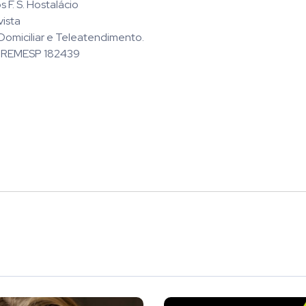
 F. S. Hostalácio
vista
omiciliar e Teleatendimento.
REMESP 182439