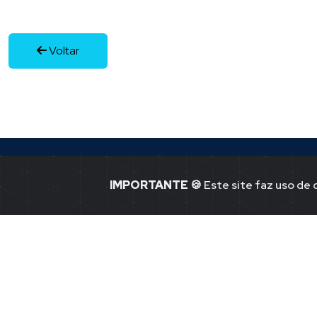
Voltar
IMPORTANTE
🍪 Este site faz uso de
Jornal Ponto -1
Notícias de P
41.365.580.00