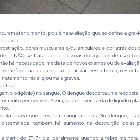
curem atendimento, pois é na avaliação que se define a grav
adequado.
rostração, dores musculares e/ou articulares e dor atrás dos 
dade, e NÃO se tratando de pessoas dos grupos de risco (cri
 não há necessidade imediata de novos exames ou de avaliação
 de referência ou o médico particular. Dessa forma, o Pron
 tratamento inicial e/ou mais graves.
quetas?
egam o oxigênio) no sangue. O dengue desperta uma resposta
os muito permeáveis. Assim, pode haver perda de líquido (pla
rito.
medula óssea que previnem sangramentos. No dengue, as 
disseminada; também há aumento na destruição delas po
 a partir do 5°-7° dia, geralmente quando a febre melhora.