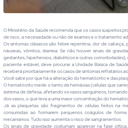
O Ministério da Saúde recomenda que os casos suspeitos pro
de risco, a necessidade ou não de exames e o tratamento 
Os sintomas clássicos são febre repentina, dor de cabeça, p
náuseas, vômitos, diarreia. Se não houver sinais de gravi
gestantes, hipertensos, diabéticos e outras comorbidades),
paciente estável, deve procurar a Unidade Básica de Saúde
receberá prioritariamente os casos de sintomas refratários ao
Você sabe por que há a alteração do hematócrito e das pla
O hematócrito mede o tanto de hemácias (células que carr
sistema de defesa, afetando os vasos sanguíneos, tornando-
dos vasos, o que leva a uma maior concentração do hematóc
Já as plaquetas são fragmentos de células feitos na 
consumidas ao formarem pequenos coágulos de forma 
mecanismos. Tudo isso aumenta o risco de sangramentos.
Os sinais de gravidade costumam aparecer na fase crítica,