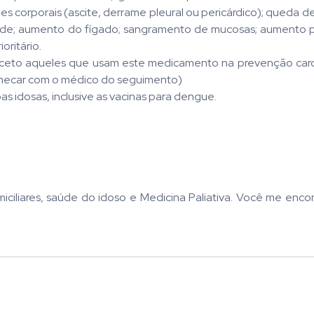
es corporais (ascite, derrame pleural ou pericárdico); queda d
idade; aumento do fígado; sangramento de mucosas; aumento 
oritário.
 (Exceto aqueles que usam este medicamento na prevenção card
checar com o médico do seguimento)
s idosas, inclusive as vacinas para dengue.
ciliares, saúde do idoso e Medicina Paliativa. Você me enco