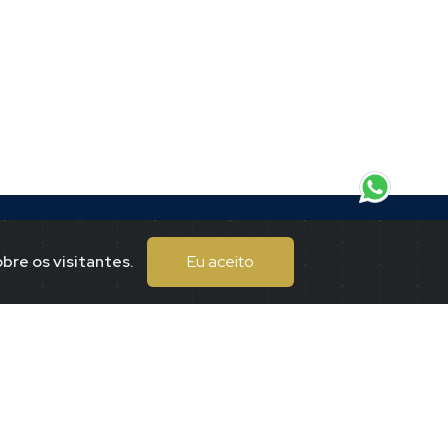
bre os visitantes.
Eu aceito
Endereço
eitor.
Praça Tuiti, 167
Centro
Piumhi / mgMMmg
(37)99197-7625