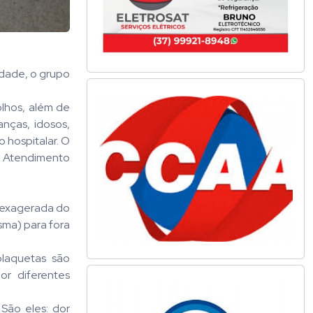
idade, o grupo
olhos, além de
anças, idosos,
 hospitalar. O
to Atendimento
 exagerada do
sma) para fora
plaquetas são
r diferentes
 São eles: dor