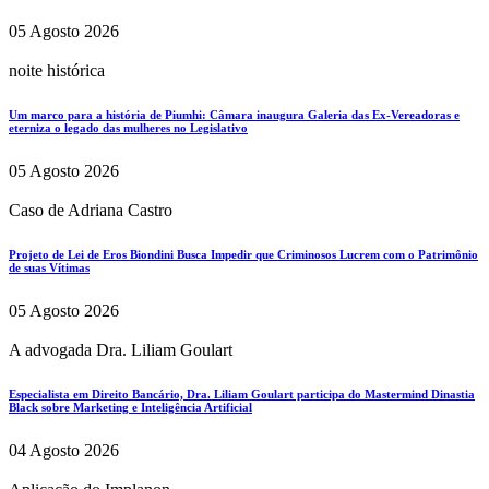
05 Agosto 2026
noite histórica
Um marco para a história de Piumhi: Câmara inaugura Galeria das Ex-Vereadoras e
eterniza o legado das mulheres no Legislativo
05 Agosto 2026
Caso de Adriana Castro
Projeto de Lei de Eros Biondini Busca Impedir que Criminosos Lucrem com o Patrimônio
de suas Vítimas
05 Agosto 2026
A advogada Dra. Liliam Goulart
Especialista em Direito Bancário, Dra. Liliam Goulart participa do Mastermind Dinastia
Black sobre Marketing e Inteligência Artificial
04 Agosto 2026