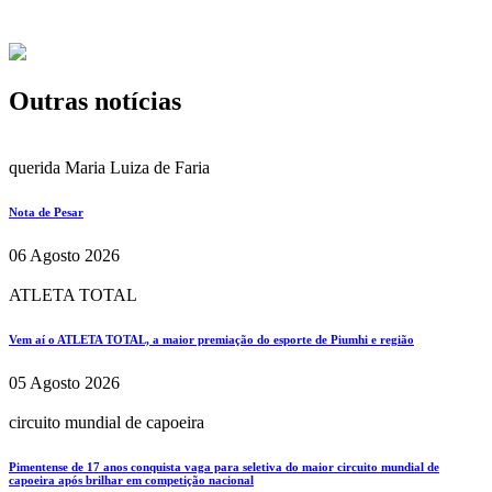
Outras notícias
querida Maria Luiza de Faria
Nota de Pesar
06 Agosto 2026
ATLETA TOTAL
Vem aí o ATLETA TOTAL, a maior premiação do esporte de Piumhi e região
05 Agosto 2026
circuito mundial de capoeira
Pimentense de 17 anos conquista vaga para seletiva do maior circuito mundial de
capoeira após brilhar em competição nacional