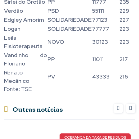
Sirlei do Grotão
PP
11777
235
Verdão
PSD
55111
229
Edgley Amorim
SOLIDARIEDADE
77123
227
Logan
SOLIDARIEDADE
77777
223
Leila
NOVO
30123
223
Fisioterapeuta
Vandinho do
PP
11011
217
Floriano
Renato
PV
43333
216
Mecânico
Fonte: TSE
Outras notícias
COBRANÇA DA TAXA DE RESIDUOS