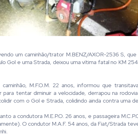
olvendo um caminhão/trator M.BENZ/AXOR-2536 S, que 
Gol e uma Strada, deixou uma vítima fatal no KM 2
o caminhão, M.F.O.M. 22 anos, informou que transitav
para tentar diminuir a velocidade, derrapou na rodovi
a colidir com o Gol e Strada, colidindo ainda contra uma d
nto a condutora M.E.P.O. 26 anos, e passageira M.C.P.O
amente). O condutor M.A.F. 54 anos, da Fiat/Strada tev
hi.