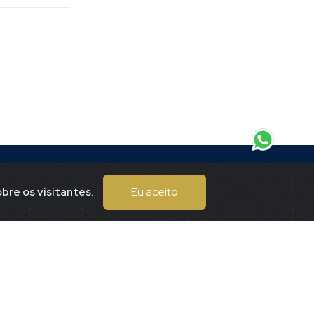
bre os visitantes.
Eu aceito
Endereço
eitor.
Praça Tuiti, 167
Centro
Piumhi / mgMMmg
(37)99197-7625