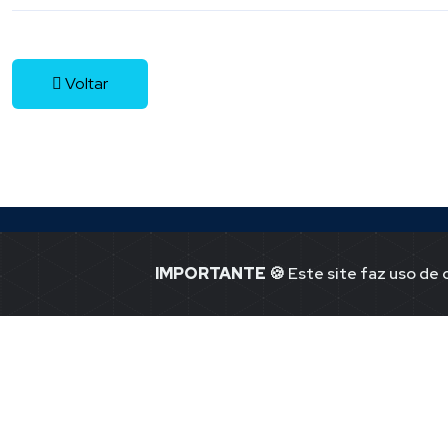
Voltar
IMPORTANTE
🍪 Este site faz uso de
Jornal Ponto -1
Notícias de P
41.365.580.00