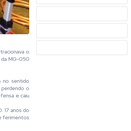
tracionava o
54 da MG-050
a no sentido
a perdendo o
efensa e caiu
. 17 anos do
e ferimentos