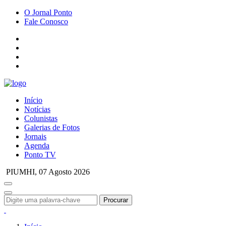
O Jornal Ponto
Fale Conosco
Início
Notícias
Colunistas
Galerias de Fotos
Jornais
Agenda
Ponto TV
PIUMHI,
07 Agosto 2026
Procurar