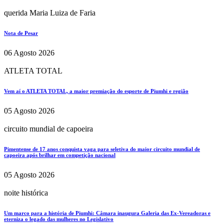
querida Maria Luiza de Faria
Nota de Pesar
06 Agosto 2026
ATLETA TOTAL
Vem aí o ATLETA TOTAL, a maior premiação do esporte de Piumhi e região
05 Agosto 2026
circuito mundial de capoeira
Pimentense de 17 anos conquista vaga para seletiva do maior circuito mundial de
capoeira após brilhar em competição nacional
05 Agosto 2026
noite histórica
Um marco para a história de Piumhi: Câmara inaugura Galeria das Ex-Vereadoras e
eterniza o legado das mulheres no Legislativo