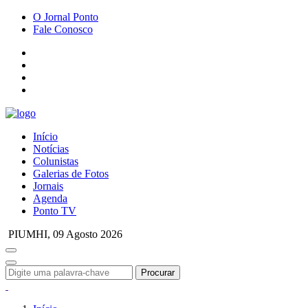
O Jornal Ponto
Fale Conosco
Início
Notícias
Colunistas
Galerias de Fotos
Jornais
Agenda
Ponto TV
PIUMHI,
09 Agosto 2026
Procurar