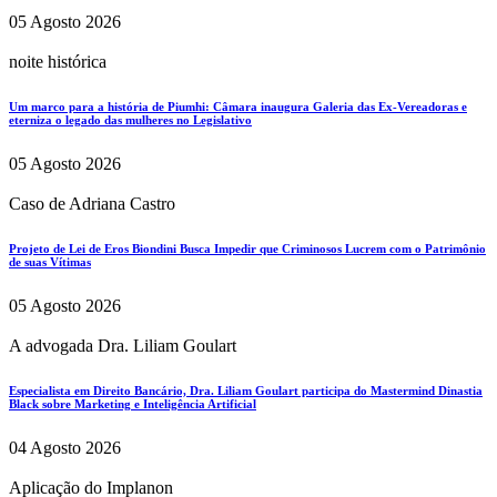
05 Agosto 2026
noite histórica
Um marco para a história de Piumhi: Câmara inaugura Galeria das Ex-Vereadoras e
eterniza o legado das mulheres no Legislativo
05 Agosto 2026
Caso de Adriana Castro
Projeto de Lei de Eros Biondini Busca Impedir que Criminosos Lucrem com o Patrimônio
de suas Vítimas
05 Agosto 2026
A advogada Dra. Liliam Goulart
Especialista em Direito Bancário, Dra. Liliam Goulart participa do Mastermind Dinastia
Black sobre Marketing e Inteligência Artificial
04 Agosto 2026
Aplicação do Implanon