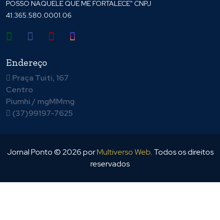
POSSO NAQUELE QUE ME FORTALECE" CNPJ
41.365.580.0001.06
Endereço
Praça Tuiti, 167
Centro
Piumhi / mgMMmg
(37)99197-7625
Jornal Ponto ©
2026
por
Multiverso Web
. Todos os direitos
reservados