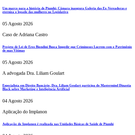
Um marco para a história de Piumhi: Câmara inaugura Galeria das Ex-Vereadoras e
eterniza o legado das mulheres no Legislativo
05 Agosto 2026
Caso de Adriana Castro
Projeto de Lei de Eros Biondini Busca Impedir que Criminosos Lucrem com o Patrimônio
de suas Vítimas
05 Agosto 2026
A advogada Dra. Liliam Goulart
Especialista em Direito Bancário, Dra. Liliam Goulart participa do Mastermind Dinastia
Black sobre Marketing e Inteligência Artificial
04 Agosto 2026
Aplicação do Implanon
Aplicação do Implanon é realizada nas Unidades Básicas de Saúde de Piumhi