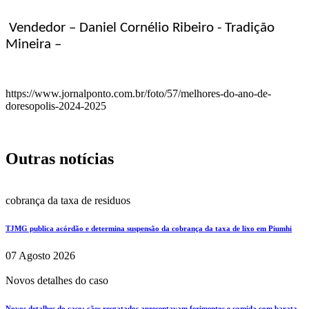
Vendedor – Daniel Cornélio Ribeiro - Tradição
Mineira –
https://www.jornalponto.com.br/foto/57/melhores-do-ano-de-
doresopolis-2024-2025
Outras notícias
cobrança da taxa de residuos
TJMG publica acórdão e determina suspensão da cobrança da taxa de lixo em Piumhi
07 Agosto 2026
Novos detalhes do caso
Novos detalhes do caso: cães resgatados apresentavam ferimentos e comida com barata