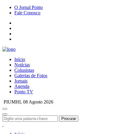
O Jornal Ponto
Fale Conosco
Início
Notícias
Colunistas
Galerias de Fotos
Jornais
Agenda
Ponto TV
PIUMHI,
08 Agosto 2026
Procurar