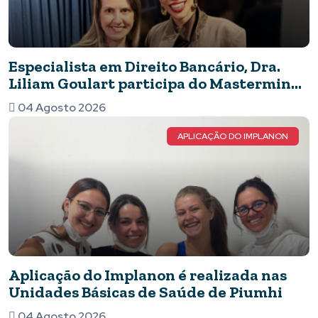
Especialista em Direito Bancário, Dra.
Liliam Goulart participa do Mastermind
Dinastia Black sobre Marketing e
04 Agosto 2026
Inteligência Artificial
APLICAÇÃO DO IMPLANON
Aplicação do Implanon é realizada nas
Unidades Básicas de Saúde de Piumhi
04 Agosto 2026