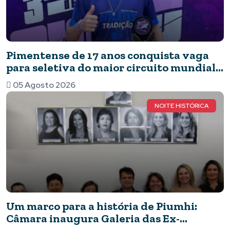
Pimentense de 17 anos conquista vaga
para seletiva do maior circuito mundial
de capoeira após brilhar em competição
05 Agosto 2026
nacional
NOITE HISTÓRICA
Um marco para a história de Piumhi:
Câmara inaugura Galeria das Ex-