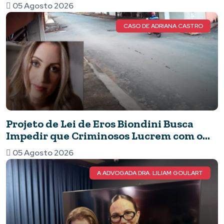
Vereadoras e eterniza o legado das
05 Agosto 2026
mulheres no Legislativo
CASO DE ADRIANA CASTRO
Projeto de Lei de Eros Biondini Busca
Impedir que Criminosos Lucrem com o
Patrimônio de suas Vítimas
05 Agosto 2026
A ADVOGADA DRA. LILIAM GOULART