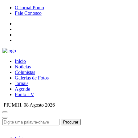
O Jornal Ponto
Fale Conosco
Início
Notícias
Colunistas
Galerias de Fotos
Jornais
Agenda
Ponto TV
PIUMHI,
08 Agosto 2026
Procurar