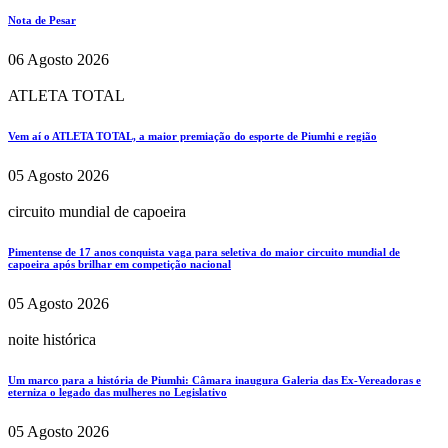
Nota de Pesar
06 Agosto 2026
ATLETA TOTAL
Vem aí o ATLETA TOTAL, a maior premiação do esporte de Piumhi e região
05 Agosto 2026
circuito mundial de capoeira
Pimentense de 17 anos conquista vaga para seletiva do maior circuito mundial de
capoeira após brilhar em competição nacional
05 Agosto 2026
noite histórica
Um marco para a história de Piumhi: Câmara inaugura Galeria das Ex-Vereadoras e
eterniza o legado das mulheres no Legislativo
05 Agosto 2026