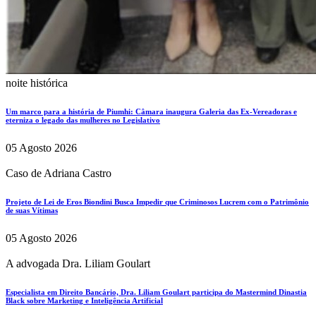
noite histórica
Um marco para a história de Piumhi: Câmara inaugura Galeria das Ex-Vereadoras e
eterniza o legado das mulheres no Legislativo
05 Agosto 2026
Caso de Adriana Castro
Projeto de Lei de Eros Biondini Busca Impedir que Criminosos Lucrem com o Patrimônio
de suas Vítimas
05 Agosto 2026
A advogada Dra. Liliam Goulart
Especialista em Direito Bancário, Dra. Liliam Goulart participa do Mastermind Dinastia
Black sobre Marketing e Inteligência Artificial