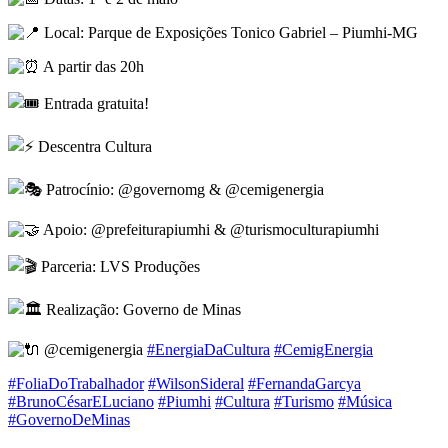
Local: Parque de Exposições Tonico Gabriel – Piumhi-MG
A partir das 20h
Entrada gratuita!
Descentra Cultura
Patrocínio: @governomg & @cemigenergia
Apoio: @prefeiturapiumhi & @turismoculturapiumhi
Parceria: LVS Produções
Realização: Governo de Minas
@cemigenergia
#EnergiaDaCultura
#CemigEnergia
#FoliaDoTrabalhador
#WilsonSideral
#FernandaGarcya
#BrunoCésarELuciano
#Piumhi
#Cultura
#Turismo
#Música
#GovernoDeMinas