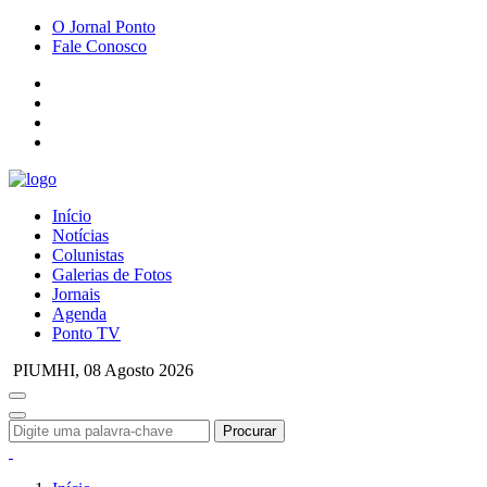
O Jornal Ponto
Fale Conosco
Início
Notícias
Colunistas
Galerias de Fotos
Jornais
Agenda
Ponto TV
PIUMHI,
08 Agosto 2026
Procurar