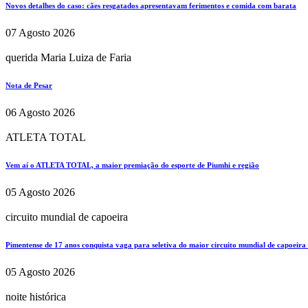
Novos detalhes do caso: cães resgatados apresentavam ferimentos e comida com barata
07 Agosto 2026
querida Maria Luiza de Faria
Nota de Pesar
06 Agosto 2026
ATLETA TOTAL
Vem aí o ATLETA TOTAL, a maior premiação do esporte de Piumhi e região
05 Agosto 2026
circuito mundial de capoeira
Pimentense de 17 anos conquista vaga para seletiva do maior circuito mundial de capoeira
05 Agosto 2026
noite histórica