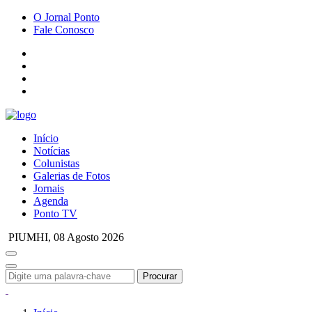
O Jornal Ponto
Fale Conosco
Início
Notícias
Colunistas
Galerias de Fotos
Jornais
Agenda
Ponto TV
PIUMHI,
08 Agosto 2026
Procurar