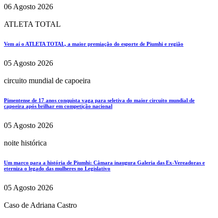
06 Agosto 2026
ATLETA TOTAL
Vem aí o ATLETA TOTAL, a maior premiação do esporte de Piumhi e região
05 Agosto 2026
circuito mundial de capoeira
Pimentense de 17 anos conquista vaga para seletiva do maior circuito mundial de
capoeira após brilhar em competição nacional
05 Agosto 2026
noite histórica
Um marco para a história de Piumhi: Câmara inaugura Galeria das Ex-Vereadoras e
eterniza o legado das mulheres no Legislativo
05 Agosto 2026
Caso de Adriana Castro