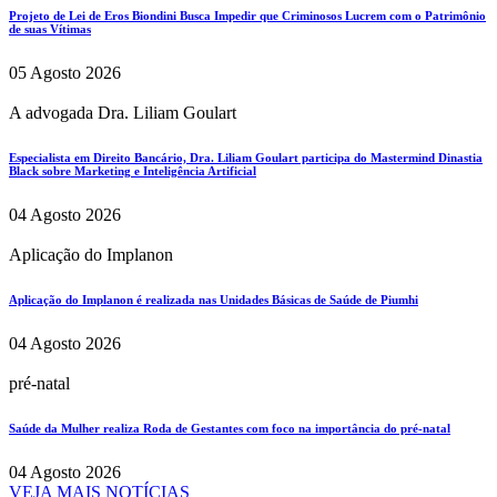
Projeto de Lei de Eros Biondini Busca Impedir que Criminosos Lucrem com o Patrimônio
de suas Vítimas
05 Agosto 2026
A advogada Dra. Liliam Goulart
Especialista em Direito Bancário, Dra. Liliam Goulart participa do Mastermind Dinastia
Black sobre Marketing e Inteligência Artificial
04 Agosto 2026
Aplicação do Implanon
Aplicação do Implanon é realizada nas Unidades Básicas de Saúde de Piumhi
04 Agosto 2026
pré-natal
Saúde da Mulher realiza Roda de Gestantes com foco na importância do pré-natal
04 Agosto 2026
VEJA MAIS NOTÍCIAS