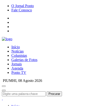
O Jornal Ponto
Fale Conosco
Início
Notícias
Colunistas
Galerias de Fotos
Jornais
Agenda
Ponto TV
PIUMHI,
08 Agosto 2026
Procurar