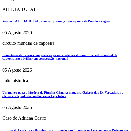
ATLETA TOTAL
Vem aí o ATLETA TOTAL, a maior premiação do esporte de Piumhi e região
05 Agosto 2026
circuito mundial de capoeira
Pimentense de 17 anos conquista vaga para seletiva do maior circuito mundial de
capoeira após brilhar em competição nacional
05 Agosto 2026
noite histórica
Um marco para a história de Piumhi: Câmara inaugura Galeria das Ex-Vereadoras e
eterniza o legado das mulheres no Legislativo
05 Agosto 2026
Caso de Adriana Castro
Projeto de Lei de Eros Biondini Busca Impedir que Criminosos Lucrem com o Patrimônio