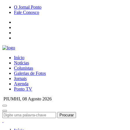
O Jornal Ponto
Fale Conosco
Início
Notícias
Colunistas
Galerias de Fotos
Jornais
Agenda
Ponto TV
PIUMHI,
08 Agosto 2026
Procurar