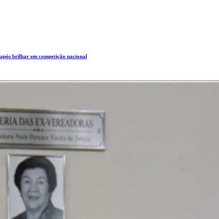
 após brilhar em competição nacional