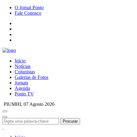
O Jornal Ponto
Fale Conosco
Início
Notícias
Colunistas
Galerias de Fotos
Jornais
Agenda
Ponto TV
PIUMHI,
07 Agosto 2026
Procurar