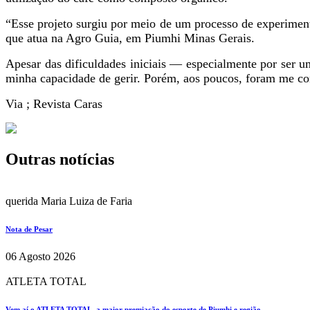
“Esse projeto surgiu por meio de um processo de experimenta
que atua na Agro Guia, em Piumhi Minas Gerais.
Apesar das dificuldades iniciais — especialmente por ser
minha capacidade de gerir. Porém, aos poucos, foram me con
Via ; Revista Caras
Outras notícias
querida Maria Luiza de Faria
Nota de Pesar
06 Agosto 2026
ATLETA TOTAL
Vem aí o ATLETA TOTAL, a maior premiação do esporte de Piumhi e região