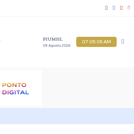
PIUMHI,
V
07:05:06 AM
09 Agosto 2026