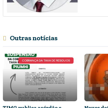
Outras notícias
S
NOVOS DETALHES DO CASO
Novos detalhes do caso: cães
Nota