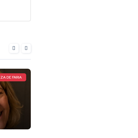
ATLETA TOTAL
CIRCUITO MUNDIAL DE CAPOEI
A TOTAL, a
Pimentense de 17 anos