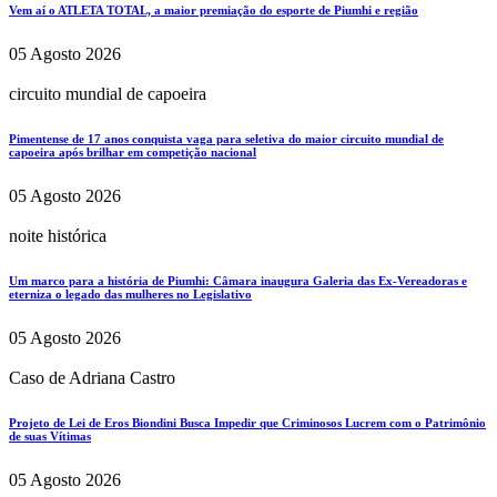
Vem aí o ATLETA TOTAL, a maior premiação do esporte de Piumhi e região
05 Agosto 2026
circuito mundial de capoeira
Pimentense de 17 anos conquista vaga para seletiva do maior circuito mundial de
capoeira após brilhar em competição nacional
05 Agosto 2026
noite histórica
Um marco para a história de Piumhi: Câmara inaugura Galeria das Ex-Vereadoras e
eterniza o legado das mulheres no Legislativo
05 Agosto 2026
Caso de Adriana Castro
Projeto de Lei de Eros Biondini Busca Impedir que Criminosos Lucrem com o Patrimônio
de suas Vítimas
05 Agosto 2026