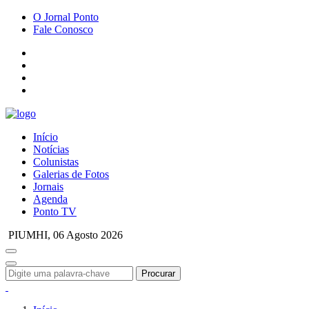
O Jornal Ponto
Fale Conosco
Início
Notícias
Colunistas
Galerias de Fotos
Jornais
Agenda
Ponto TV
PIUMHI,
06 Agosto 2026
Procurar