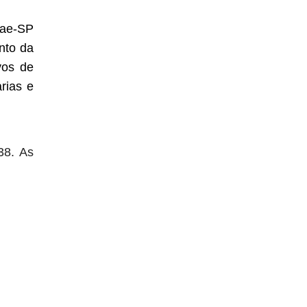
rae-SP
nto da
vos de
rias e
38. As