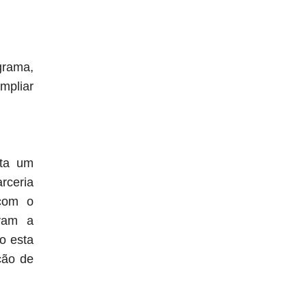
grama,
ampliar
nta um
arceria
 com o
ovam a
o esta
ção de