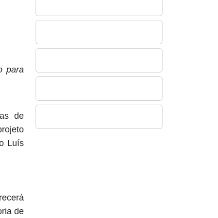
o para
ias de
rojeto
o Luís
erecerá
ria de