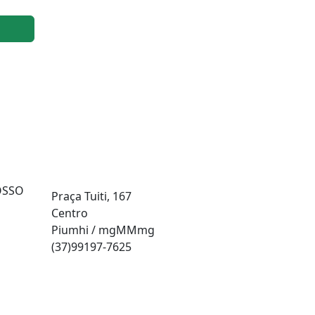
Endereço
POSSO
Praça Tuiti, 167
Centro
Piumhi / mgMMmg
(37)99197-7625