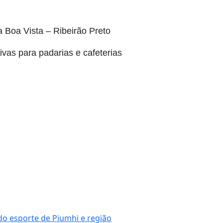
a Boa Vista – Ribeirão Preto
ivas para padarias e cafeterias
do esporte de Piumhi e região