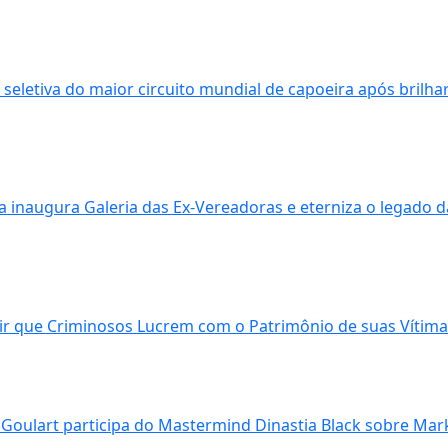
seletiva do maior circuito mundial de capoeira após brilha
 inaugura Galeria das Ex-Vereadoras e eterniza o legado d
dir que Criminosos Lucrem com o Patrimônio de suas Vítim
am Goulart participa do Mastermind Dinastia Black sobre Mar