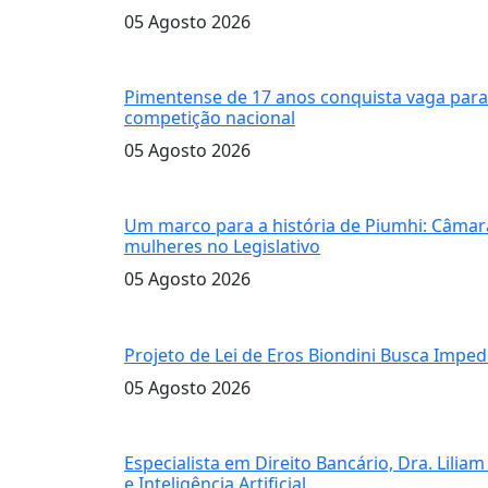
05 Agosto 2026
circuito mundial de capoeira
Pimentense de 17 anos conquista vaga para 
competição nacional
05 Agosto 2026
noite histórica
Um marco para a história de Piumhi: Câmara
mulheres no Legislativo
05 Agosto 2026
Caso de Adriana Castro
Projeto de Lei de Eros Biondini Busca Impe
05 Agosto 2026
A advogada Dra. Liliam Goulart
Especialista em Direito Bancário, Dra. Lili
e Inteligência Artificial