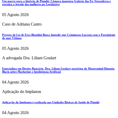
Um marco para a história de Piumhi: Câmara inaugura Galeria das Ex-Vereadoras e
eterniza o legado das mulheres no Legislativo
05 Agosto 2026
Caso de Adriana Castro
Projeto de Lei de Eros Biondini Busca Impedir que Criminosos Lucrem com o Patrimônio
de suas Vítimas
05 Agosto 2026
A advogada Dra. Liliam Goulart
Especialista em Direito Bancário, Dra. Liliam Goulart participa do Mastermind Dinastia
Black sobre Marketing e Inteligência Artificial
04 Agosto 2026
Aplicação do Implanon
Aplicação do Implanon é realizada nas Unidades Básicas de Saúde de Piumhi
04 Agosto 2026