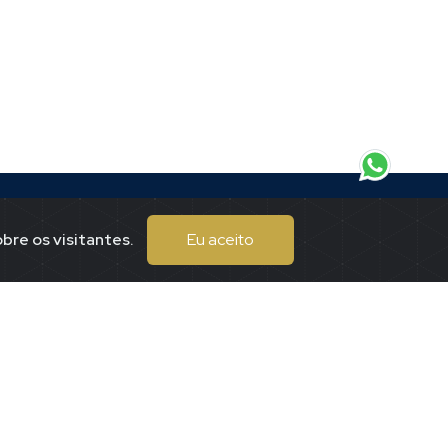
bre os visitantes.
Eu aceito
Endereço
eitor.
Praça Tuiti, 167
Centro
Piumhi / mgMMmg
(37)99197-7625