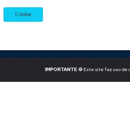
Voltar
IMPORTANTE
🍪 Este site faz uso de
Jornal Ponto -1
Notícias de P
41.365.580.00