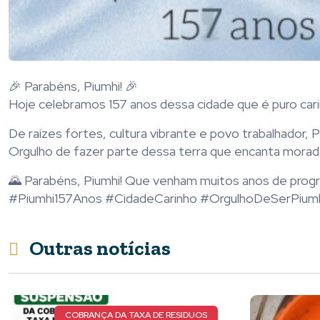
🎉 Parabéns, Piumhi! 🎉
Hoje celebramos 157 anos dessa cidade que é puro carin
De raízes fortes, cultura vibrante e povo trabalhador,
Orgulho de fazer parte dessa terra que encanta morad
🌄 Parabéns, Piumhi! Que venham muitos anos de progr
#Piumhi157Anos #CidadeCarinho #OrgulhoDeSerPium
Outras notícias
NOVOS DETALHES DO CASO