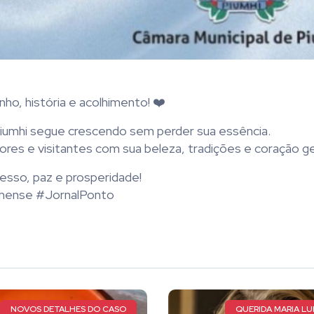
ho, história e acolhimento! ❤️
 Piumhi segue crescendo sem perder sua essência.
ores e visitantes com sua beleza, tradições e coração g
esso, paz e prosperidade!
hense #JornalPonto
QUERIDA MARIA LUIZA DE FARIA
AT