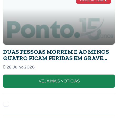
GRAVE ACIDENTE
DUAS PESSOAS MORREM E AO MENOS
QUATRO FICAM FERIDAS EM GRAVE
ACIDENTE NA PONTE DAS ARARAS, NA
28 Julho 2026
MG-050, EM PIUMHI
VEJA MAIS NOTÍCIAS