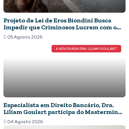
Projeto de Lei de Eros Biondini Busca
Impedir que Criminosos Lucrem com o
Patrimônio de suas Vítimas
05 Agosto 2026
A ADVOGADA DRA. LILIAM GOULART
Especialista em Direito Bancário, Dra.
Liliam Goulart participa do Mastermind
Dinastia Black sobre Marketing e
04 Agosto 2026
Inteligência Artificial