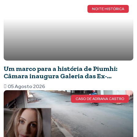
nacional
NOITE HISTÓRICA
Um marco para a história de Piumhi:
Câmara inaugura Galeria das Ex-
Vereadoras e eterniza o legado das
05 Agosto 2026
mulheres no Legislativo
CASO DE ADRIANA CASTRO