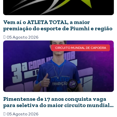
Vem aí o ATLETA TOTAL, a maior
premiação do esporte de Piumhi e região
05 Agosto 2026
CIRCUITO MUNDIAL DE CAPOEIRA
Pimentense de 17 anos conquista vaga
para seletiva do maior circuito mundial
de capoeira após brilhar em competição
05 Agosto 2026