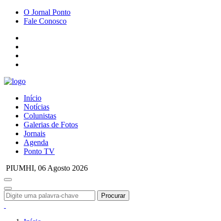
O Jornal Ponto
Fale Conosco
Início
Notícias
Colunistas
Galerias de Fotos
Jornais
Agenda
Ponto TV
PIUMHI,
06 Agosto 2026
Procurar