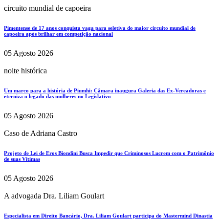
circuito mundial de capoeira
Pimentense de 17 anos conquista vaga para seletiva do maior circuito mundial de
capoeira após brilhar em competição nacional
05 Agosto 2026
noite histórica
Um marco para a história de Piumhi: Câmara inaugura Galeria das Ex-Vereadoras e
eterniza o legado das mulheres no Legislativo
05 Agosto 2026
Caso de Adriana Castro
Projeto de Lei de Eros Biondini Busca Impedir que Criminosos Lucrem com o Patrimônio
de suas Vítimas
05 Agosto 2026
A advogada Dra. Liliam Goulart
Especialista em Direito Bancário, Dra. Liliam Goulart participa do Mastermind Dinastia