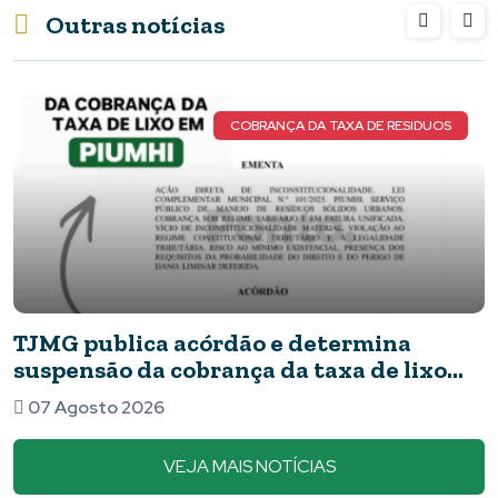
Outras notícias
NÇA DA TAXA DE RESIDUOS
e determina
Novos detalhes do cas
da taxa de lixo
apresentavam ferime
barata
07 Agosto 2026
VEJA MAIS NOTÍCIAS