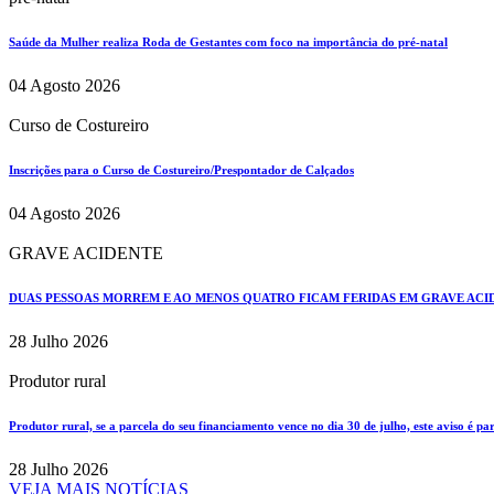
Saúde da Mulher realiza Roda de Gestantes com foco na importância do pré-natal
04 Agosto 2026
Curso de Costureiro
Inscrições para o Curso de Costureiro/Prespontador de Calçados
04 Agosto 2026
GRAVE ACIDENTE
DUAS PESSOAS MORREM E AO MENOS QUATRO FICAM FERIDAS EM GRAVE ACIDE
28 Julho 2026
Produtor rural
Produtor rural, se a parcela do seu financiamento vence no dia 30 de julho, este aviso é pa
28 Julho 2026
VEJA MAIS NOTÍCIAS