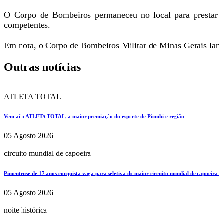
O Corpo de Bombeiros permaneceu no local para prestar o
competentes.
Em nota, o Corpo de Bombeiros Militar de Minas Gerais lame
Outras notícias
ATLETA TOTAL
Vem aí o ATLETA TOTAL, a maior premiação do esporte de Piumhi e região
05 Agosto 2026
circuito mundial de capoeira
Pimentense de 17 anos conquista vaga para seletiva do maior circuito mundial de capoeira
05 Agosto 2026
noite histórica