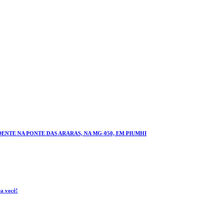
NTE NA PONTE DAS ARARAS, NA MG-050, EM PIUMHI
ra você!