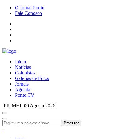
O Jornal Ponto
Fale Conosco
Início
Notícias
Colunistas
Galerias de Fotos
Jornais
Agenda
Ponto TV
PIUMHI,
06 Agosto 2026
Procurar