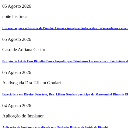
05 Agosto 2026
noite histórica
Um marco para a história de Piumhi: Câmara inaugura Galeria das Ex-Vereadoras e eterni
05 Agosto 2026
Caso de Adriana Castro
Projeto de Lei de Eros Biondini Busca Impedir que Criminosos Lucrem com o Patrimônio d
05 Agosto 2026
A advogada Dra. Liliam Goulart
Especialista em Direito Bancário, Dra. Liliam Goulart participa do Mastermind Dinastia Bla
04 Agosto 2026
Aplicação do Implanon
Aplicação do Implanon é realizada nas Unidades Básicas de Saúde de Piumhi