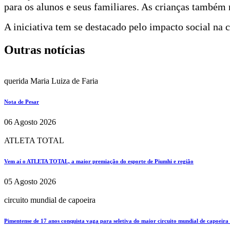
para os alunos e seus familiares. As crianças també
A iniciativa tem se destacado pelo impacto social n
Outras notícias
querida Maria Luiza de Faria
Nota de Pesar
06 Agosto 2026
ATLETA TOTAL
Vem aí o ATLETA TOTAL, a maior premiação do esporte de Piumhi e região
05 Agosto 2026
circuito mundial de capoeira
Pimentense de 17 anos conquista vaga para seletiva do maior circuito mundial de capoeira