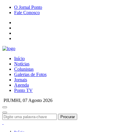
O Jornal Ponto
Fale Conosco
Início
Notícias
Colunistas
Galerias de Fotos
Jornais
Agenda
Ponto TV
PIUMHI,
07 Agosto 2026
Procurar