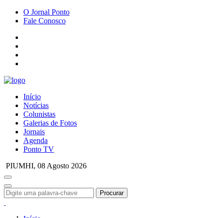
O Jornal Ponto
Fale Conosco
Início
Notícias
Colunistas
Galerias de Fotos
Jornais
Agenda
Ponto TV
PIUMHI,
08 Agosto 2026
Procurar