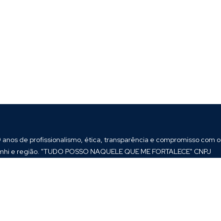
9 anos de profissionalismo, ética, transparência e compromisso com o l
iumhi e região. "TUDO POSSO NAQUELE QUE ME FORTALECE" CNPJ
01.06