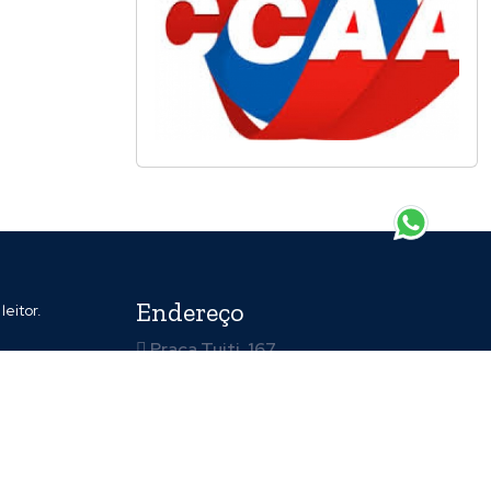
Endereço
eitor.
Praça Tuiti, 167
Centro
Piumhi / mgMMmg
(37)99197-7625