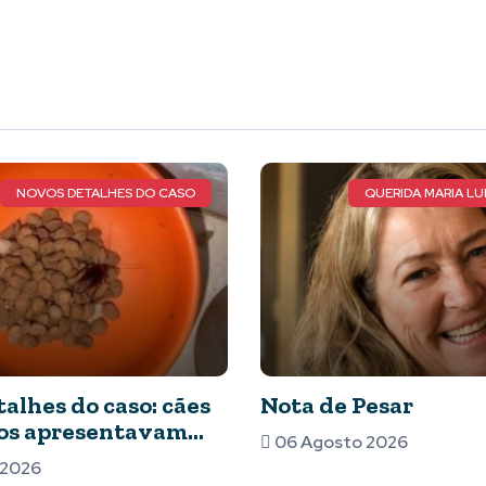
NOVOS DETALHES DO CASO
QUERIDA MARIA LUI
alhes do caso: cães
Nota de Pesar
os apresentavam
06 Agosto 2026
os e comida com
 2026