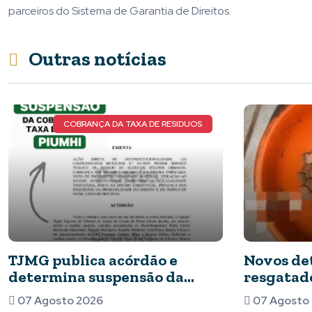
parceiros do Sistema de Garantia de Direitos.
Outras notícias
COBRANÇA DA TAXA DE RESIDUOS
TJMG publica acórdão e
Novos det
determina suspensão da
resgatad
cobrança da taxa de lixo em
feriment
07 Agosto 2026
07 Agosto
Piumhi
barata