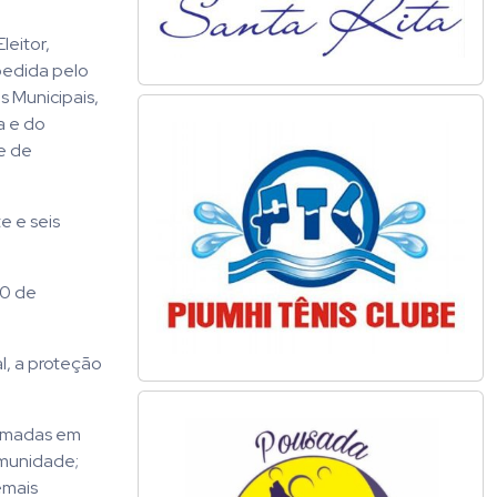
leitor,
pedida pelo
s Municipais,
a e do
e de
e e seis
30 de
l, a proteção
tomadas em
omunidade;
emais