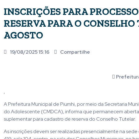
INSCRIÇÕES PARA PROCESSO
RESERVA PARA O CONSELHO 
AGOSTO
19/08/2025 15:16
Compartilhe
Prefeitur
,
A Prefeitura Municipal de Piumhi, por meio da Secretaria Muni
do Adolescente (CMDCA), informa que permanecem abertas, a
suplementar para cadastro de reserva do Conselho Tutelar.
As inscrições devem ser realizadas presencialmente na sede d
419, sala 104, centro, na sala dos Conselhos Municipais, no hor