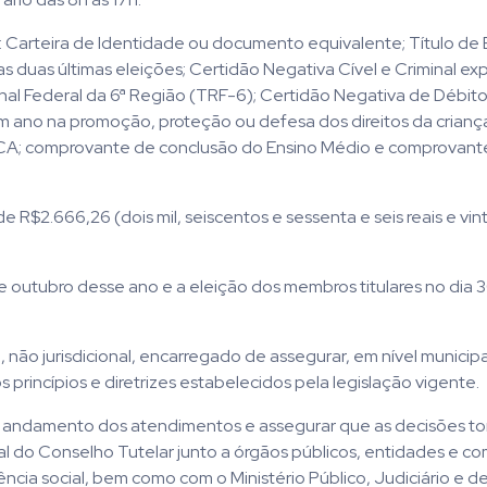
 Carteira de Identidade ou documento equivalente; Título de E
 duas últimas eleições; Certidão Negativa Cível e Criminal ex
nal Federal da 6ª Região (TRF-6); Certidão Negativa de Débito
um ano na promoção, proteção ou defesa dos direitos da crianç
CA; comprovante de conclusão do Ensino Médio e comprovant
R$2.666,26 (dois mil, seiscentos e sessenta e seis reais e vint
e outubro desse ano e a eleição dos membros titulares no dia 
ão jurisdicional, encarregado de assegurar, em nível municipa
princípios e diretrizes estabelecidos pela legislação vigente.
om andamento dos atendimentos e assegurar que as decisões 
al do Conselho Tutelar junto a órgãos públicos, entidades e c
ncia social, bem como com o Ministério Público, Judiciário e d