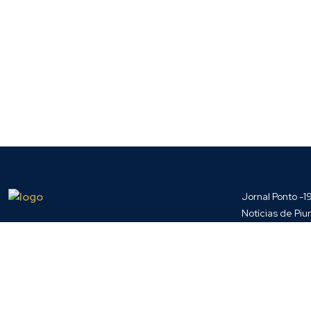
Jornal Ponto -1
Notícias de P
41.365.580.00