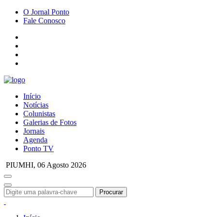
O Jornal Ponto
Fale Conosco
Início
Notícias
Colunistas
Galerias de Fotos
Jornais
Agenda
Ponto TV
PIUMHI,
06 Agosto 2026
Procurar