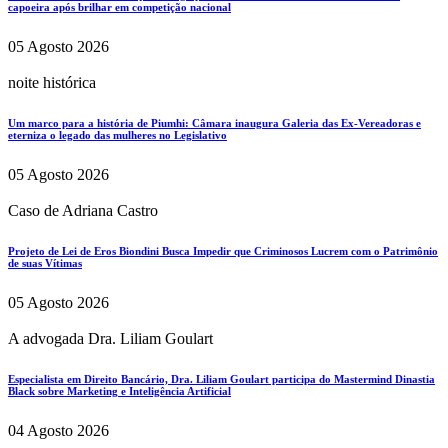
capoeira após brilhar em competição nacional
05 Agosto 2026
noite histórica
Um marco para a história de Piumhi: Câmara inaugura Galeria das Ex-Vereadoras e
eterniza o legado das mulheres no Legislativo
05 Agosto 2026
Caso de Adriana Castro
Projeto de Lei de Eros Biondini Busca Impedir que Criminosos Lucrem com o Patrimônio
de suas Vítimas
05 Agosto 2026
A advogada Dra. Liliam Goulart
Especialista em Direito Bancário, Dra. Liliam Goulart participa do Mastermind Dinastia
Black sobre Marketing e Inteligência Artificial
04 Agosto 2026