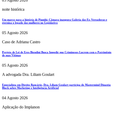
05 Agosto 2026
noite histórica
Um marco para a história de Piumhi: Câmara inaugura Galeria das Ex-Vereadoras e
eterniza o legado das mulheres no Legislativo
05 Agosto 2026
Caso de Adriana Castro
Projeto de Lei de Eros Biondini Busca Impedir que Criminosos Lucrem com o Patrimônio
de suas Vítimas
05 Agosto 2026
A advogada Dra. Liliam Goulart
Especialista em Direito Bancário, Dra. Liliam Goulart participa do Mastermind Dinastia
Black sobre Marketing e Inteligência Artificial
04 Agosto 2026
Aplicação do Implanon