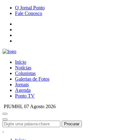
O Jornal Ponto
Fale Conosco
Início
Notícias
Colunistas
Galerias de Fotos
Jornais
Agenda
Ponto TV
PIUMHI,
07 Agosto 2026
Procurar