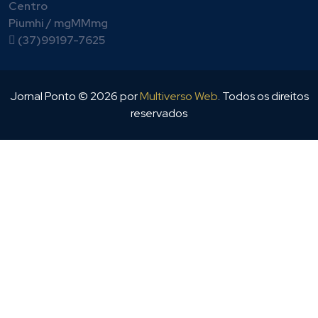
Centro
Piumhi / mgMMmg
(37)99197-7625
Jornal Ponto ©
2026
por
Multiverso Web
. Todos os direitos
reservados