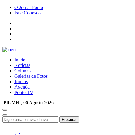
O Jornal Ponto
Fale Conosco
Início
Notícias
Colunistas
Galerias de Fotos
Jornais
Agenda
Ponto TV
PIUMHI,
06 Agosto 2026
Procurar