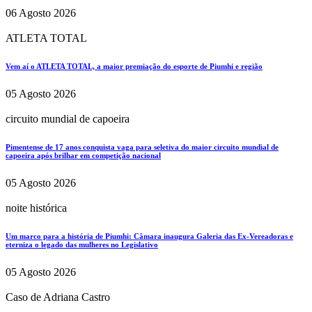
06 Agosto 2026
ATLETA TOTAL
Vem aí o ATLETA TOTAL, a maior premiação do esporte de Piumhi e região
05 Agosto 2026
circuito mundial de capoeira
Pimentense de 17 anos conquista vaga para seletiva do maior circuito mundial de
capoeira após brilhar em competição nacional
05 Agosto 2026
noite histórica
Um marco para a história de Piumhi: Câmara inaugura Galeria das Ex-Vereadoras e
eterniza o legado das mulheres no Legislativo
05 Agosto 2026
Caso de Adriana Castro