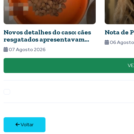
Nota de Pesar
Vem a
maior 
06 Agosto 2026
de Piu
05 Ag
VE
Voltar