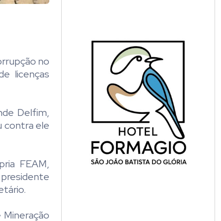
orrupção no
de licenças
nde Delfim,
 contra ele
ópria FEAM,
 presidente
etário.
e Mineração