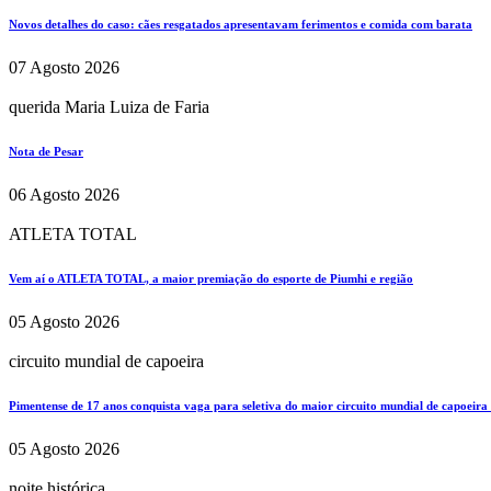
Novos detalhes do caso: cães resgatados apresentavam ferimentos e comida com barata
07 Agosto 2026
querida Maria Luiza de Faria
Nota de Pesar
06 Agosto 2026
ATLETA TOTAL
Vem aí o ATLETA TOTAL, a maior premiação do esporte de Piumhi e região
05 Agosto 2026
circuito mundial de capoeira
Pimentense de 17 anos conquista vaga para seletiva do maior circuito mundial de capoeira
05 Agosto 2026
noite histórica