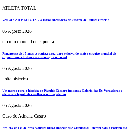
ATLETA TOTAL
Vem aí o ATLETA TOTAL, a maior premiação do esporte de Piumhi e região
05 Agosto 2026
circuito mundial de capoeira
Pimentense de 17 anos conquista vaga para seletiva do maior circuito mundial de
capoeira após brilhar em competição nacional
05 Agosto 2026
noite histórica
Um marco para a história de Piumhi: Câmara inaugura Galeria das Ex-Vereadoras e
eterniza o legado das mulheres no Legislativo
05 Agosto 2026
Caso de Adriana Castro
Projeto de Lei de Eros Biondini Busca Impedir que Criminosos Lucrem com o Patrimônio